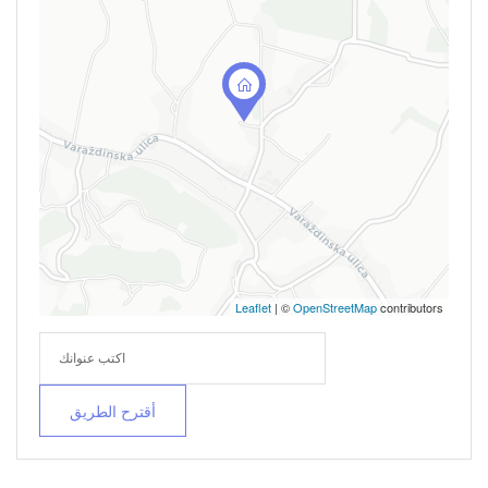
هل نسيت كلمة السر?
تذكرني
Leaflet
| ©
OpenStreetMap
contributors
تسجيل الدخول
أقترح الطريق