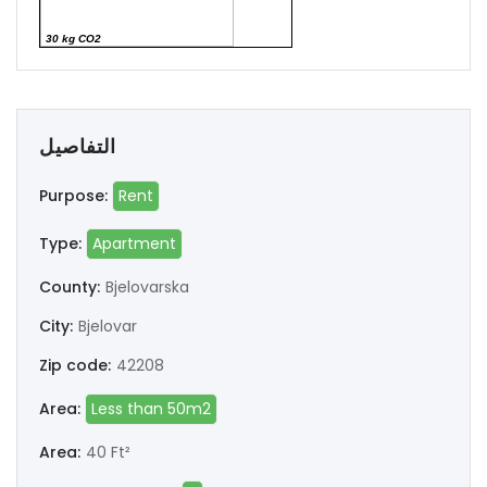
G
> 80
30 kg CO2
التفاصيل
Purpose:
Rent
Type:
Apartment
County:
Bjelovarska
City:
Bjelovar
Zip code:
42208
Area:
Less than 50m2
Area:
40 Ft²