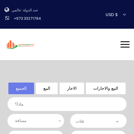
حدد الدولة: عالمي
USD $
+973 33271784
البيع والاجارات
الاجار
البيع
الجميع
مسافة
فئات